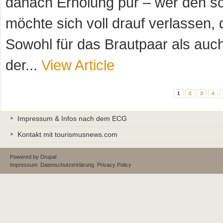
danach Erholung pur – wer den sc
möchte sich voll drauf verlassen,
Sowohl für das Brautpaar als auch
der...
View Article
Seiten
1
2
3
4
Impressum & Infos nach dem ECG
Kontakt mit tourismusnews.com
Powered by
Drupal
Impressum
Datenschutzerklärung
Privacy Policy