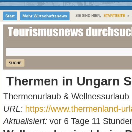
Jump to Navigation
Start
Mehr Wirtschaftsnews
SIE SIND HIER:
STARTSEITE
»
SIE SIND HIER
Suche
Thermen in Ungarn S
Thermenurlaub & Wellnessurlaub
URL:
https://www.thermenland-url
Aktualisiert:
vor 6 Tage 11 Stunde