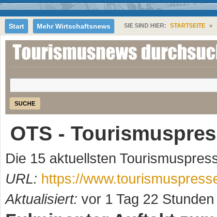
Jump to Navigation
Start
Mehr Wirtschaftsnews
SIE SIND HIER:
STARTSEITE
»
SIE SIND HIER
Suche
OTS - Tourismuspres
Die 15 aktuellsten Tourismuspre
URL:
https://www.tourismuspresse
Aktualisiert:
vor 1 Tag 22 Stunden